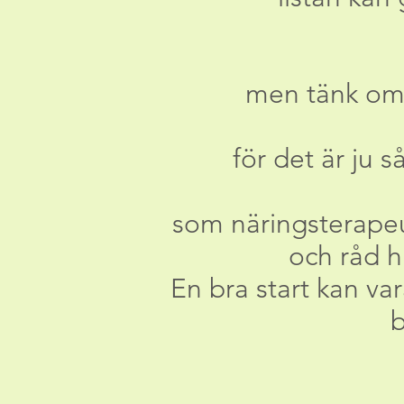
men tänk om d
för det är ju s
som näringsterapeut 
och råd h
En bra start kan va
b