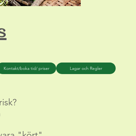
s
Kontakt/boka tid/ priser
Lagar och Regler
risk?
n
vara "kört"