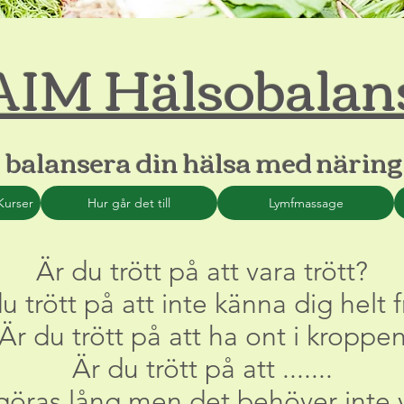
AIM Hälsobalan
ba
lansera din hälsa med näring
Kurser
Hur går det till
Lymfmassage
Är du trött på att vara trött?
u trött på att inte känna dig helt f
Är du trött på att ha ont i kroppe
Är du trött på att .......
 göras lång men det behöver inte 