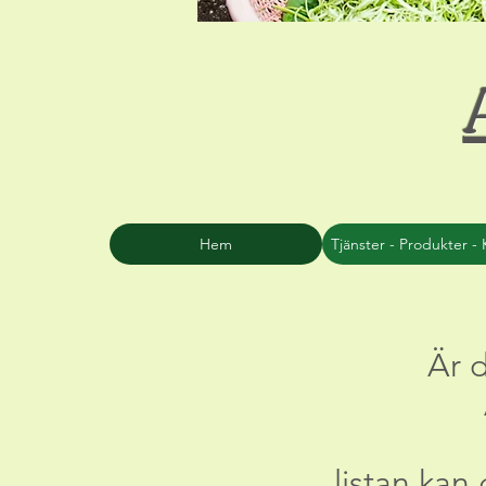
Hem
Tjänster - Produkter - 
Är d
listan kan