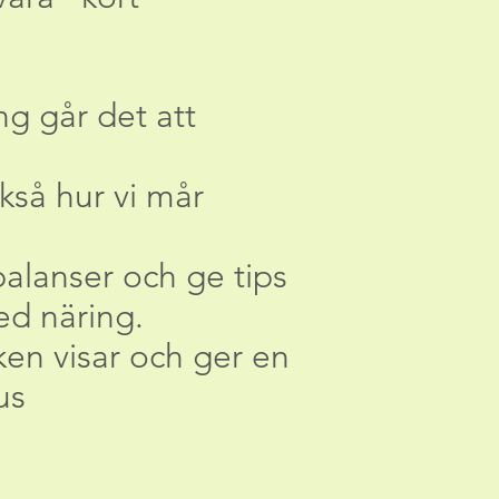
ng går det att
också hur vi mår
obalanser och ge tips
ed näring.
ken visar och ger en
us