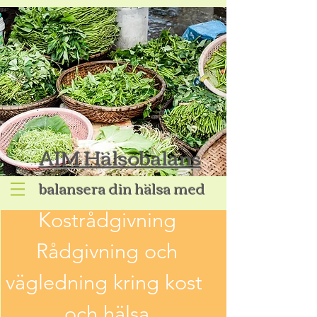
AIM Hälsobalans
ba
lansera din hälsa med
näring
Kostrådgivning
Rådgivning och
vägledning kring kost
och hälsa.