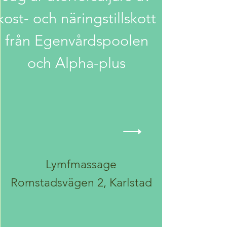
kost- och näringstillskott
från Egenvårdspoolen
och Alpha-plus
Lymfmassage
Romstadsvägen 2, Karlstad