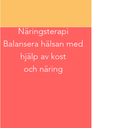
Näringsterapi
Balansera hälsan med
hjälp av kost
och näring