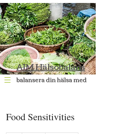
AIM Hälsobalans
ba
lansera din hälsa med
näring
Food Sensitivities