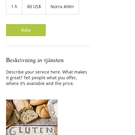
80
amerikanska
1 h
1
80 US$
Norra Allén
dollar
Boka
Beskrivning av tjänsten
Describe your service here. What makes
it great? Tell people what you offer,
where it’s available and the price.